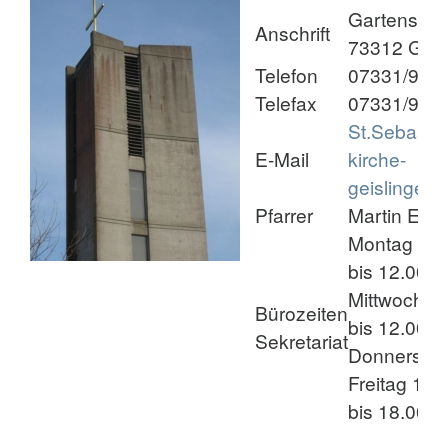
Gartenstra
Anschrift
73312 Geis
Telefon
07331/939
Telefax
07331/939
St.Sebasti
E-Mail
kirche-
geislingen.
Pfarrer
Martin Ehrl
Montag 8.0
bis 12.00 U
Mittwoch 1
Bürozeiten
bis 12.00 U
Sekretariat
Donnerstag
Freitag 14.
bis 18.00 U