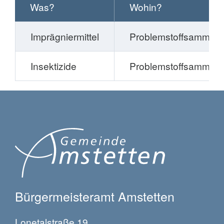
Was?
Wohin?
Imprägniermittel
Problemstoffsammlun
Insektizide
Problemstoffsammlun
Bürgermeisteramt Amstetten
Lonetalstraße 19