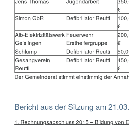
Jens Thomas
Jugendarbeit
350,
€
Simon GbR
Defibrillator Reutti
100,
€
Alb-Elektrizitätswerk
Feuerwehr
200,
Geislingen
Ersthelfergruppe
€
Schlump
Defibrillator Reutti
50,0
Gesangverein
Defibrillator Reutti
450,
Reutti
€
Der Gemeinderat stimmt einstimmig der Anna
Bericht aus der Sitzung am 21.03
1. Rechnungsabschluss 2015 – Bildung von 